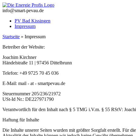
Zum
Inhalt
info@smart-pevau.de
springen
PV Bad Kissingen
Impressum
Startseite
»
Impressum
Betreiber der Website:
Joachim Kirchner
Händelstraße 11 | 97456 Dittelbrunn
Telefon: +49 9725 70 45 036
E-Mail: mail - at - smartpevau.de
Steuernummer 205/236/21972
USt-Id Nr.: DE227971790
Verantwortlich für den Inhalt nach § 5 TMG i.V.m. § 55 RStV: Joach
Haftung für Inhalte
Die Inhalte unserer Seiten wurden mit größter Sorgfalt erstellt. Für di
Aktualität der Inhalte können wir jedoch keine Gewähr übernehmen.